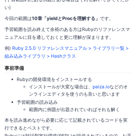
い)
今回の範囲は
10章「yieldとProcを理解する」
です。
予習範囲を読み終えて余裕のある方はRubyのリファレンスマ
ニュアルに目を通しておくと更に理解が深まります。
例)
Ruby 2.5.0 リファレンスマニュアル > ライブラリ一覧 >
組み込みライブラリ > Hashクラス
事前準備
Rubyの開発環境をインストールする
インストールが大変な場合は、
paiza.io
などのオ
ンラインエディタを使うのも良いと思います
予習範囲の読み込み
範囲内に例題が出題されていればそれも解く
本を読み進めながら必要に応じて記載されているコードを実
行できるとベストです。
Rubyには対話型実行環境(REPL)が提供されているので、お手