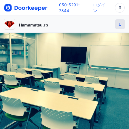
050-5291-
ログイ
7844
ン
Hamamatsu.rb