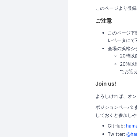
このページより登録
ご注意
このページ下
レベータにて
会場の浜松シ
20時
20時以
でお迎
Join us!
よろしければ、オンラ
ポジションペーパ: 
しておくと参加しや
GitHub:
hama
Twitter:
@ha