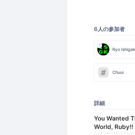
6人の参加者
Ryo Ishigak
Chuui
詳細
You Wanted Th
World, Ruby!!