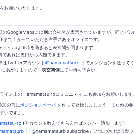
をお願いいたします。
部のGoogleMapsには別の会社名が表示されていますが、同じビ
7Fまで上がっていただき左手にあるオフィスです。
ティビルは19時を過ぎると表玄関が閉まります。
以前であれば裏口から入館できます。
降はTwitterアカウント
@hamamatsurb
までメンションを送って
えにあがりますので、
表玄関側
にてお待ち下さい。
イン上の Hamamatsu.rbコミュニティ にも参加をお願いします
参加の前に
ポジションペーパ
を作って登録しましょう。また他の参
すいですよ。
matsu-rb
(アカウント教えてもらえればメンバー追加します)
mamatsurb
(「@hamamatsurb subscribe」とつぶやけば