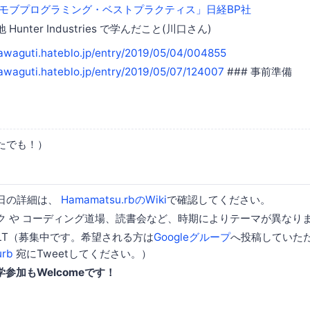
arl「モブプログラミング・ベストプラクティス」日経BP社
unter Industries で学んだこと(川口さん)
kawaguti.hateblo.jp/entry/2019/05/04/004855
kawaguti.hateblo.jp/entry/2019/05/07/124007
### 事前準備
たでも！）
日の詳細は、
Hamamatsu.rbのWiki
で確認してください。
ク や コーディング道場、読書会など、時期によりテーマが異なり
LT（募集中です。希望される方は
Googleグループ
へ投稿していた
rb
宛にTweetしてください。）
学参加もWelcomeです！