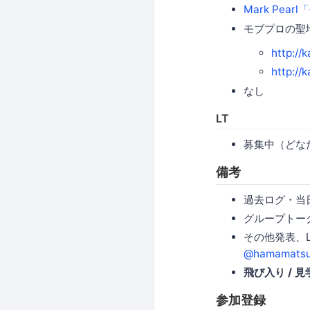
Mark Pe
モブプロの聖地 H
http://
http://
なし
LT
募集中（どな
備考
過去ログ・当
グループトー
その他発表、
@hamamatsu
飛び入り / 見
参加登録