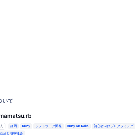
ついて
mamatsu.rb
6人
静岡
Ruby
ソフトウェア開発
Ruby on Rails
初心者向けプログラミング
経済と地域社会